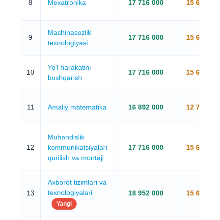
8
Mexatronika
17 716 000
15 656 00
Mashinasozlik
9
17 716 000
15 656 00
texnologiyasi
Yo‘l harakatini
10
17 716 000
15 656 00
boshqarish
11
Amaliy matematika
16 892 000
12 772 00
Muhandislik
12
kommunikatsiyalari
17 716 000
15 656 00
qurilish va montaji
Axborot tizimlari va
texnologiyalari
13
18 952 000
15 656 00
Yangi