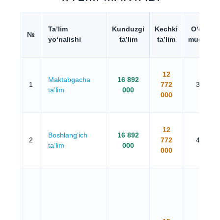
Ta’lim
Kunduzgi
Kechki
O‘qish
№
yo‘nalishi
ta’lim
ta’lim
muddati
12
Maktabgacha
16 892
1
772
3 yil
ta’lim
000
000
12
Boshlang‘ich
16 892
2
772
4 yil
ta’lim
000
000