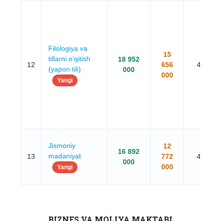
Filologiya va
15
tillarni o‘qitish
18 952
12
656
4 yil
(yapon tili)
000
000
Yangi
Jismoniy
12
16 892
madaniyat
13
772
4 yil
000
000
Yangi
BIZNES VA MOLIYA MAKTABI