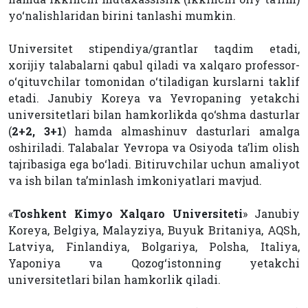
yo‘nalishlaridan birini tanlashi mumkin.
Universitet stipendiya/grantlar taqdim etadi,
xorijiy talabalarni qabul qiladi va xalqaro professor-
o‘qituvchilar tomonidan o‘tiladigan kurslarni taklif
etadi. Janubiy Koreya va Yevropaning yetakchi
universitetlari bilan hamkorlikda qo‘shma dasturlar
(
2+2, 3+1
) hamda almashinuv dasturlari amalga
oshiriladi. Talabalar Yevropa va Osiyoda ta’lim olish
tajribasiga ega bo‘ladi. Bitiruvchilar uchun amaliyot
va ish bilan ta’minlash imkoniyatlari mavjud.
«
Toshkent Kimyo Xalqaro Universiteti
» Janubiy
Koreya, Belgiya, Malayziya, Buyuk Britaniya, AQSh,
Latviya, Finlandiya, Bolgariya, Polsha, Italiya,
Yaponiya va Qozog‘istonning yetakchi
universitetlari bilan hamkorlik qiladi.