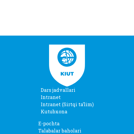
Dars jadvallari
Intranet
Intranet (Sirtqi taʼlim)
Kutubxona
E-pochta
Talabalar baholari