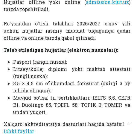
Hujjatlar offline yoki online (
admission.kiut.uz
)
tarzda topshiriladi.
Ro‘yxatdan o‘tish talablari 2026/2027 o‘quv yili
uchun hujjatlar rasmiy muddat tugagunga qadar
offline va online tarzda qabul qilinadi.
Talab etiladigan hujjatlar (elektron nusxalari):
Pasport (rangli nusxa);
Litsey/kollej diplomi yoki maktab attestati
(rangli nusxa);
3.5 × 4.5 sm o‘lchamdagi fotosurat (oxirgi 3 oy
ichida olingan);
Mavjud bo‘lsa, til sertifikatlari: IELTS 5.5, CEFR
B1, Duolingo 85, TOEFL 58, TOPIK 3, TOMER va
undan yuqori.
Xalqaro akkreditatsiya dasturlari haqida batafsil —
Ichki fayllar