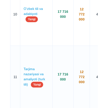
O‘zbek tili va
12
17 716
adabiyoti
10
772
4 yil
000
000
Yangi
Tarjima
12
nazariyasi va
17 716
11
772
4 yil
amaliyoti (turk
000
000
tili)
Yangi