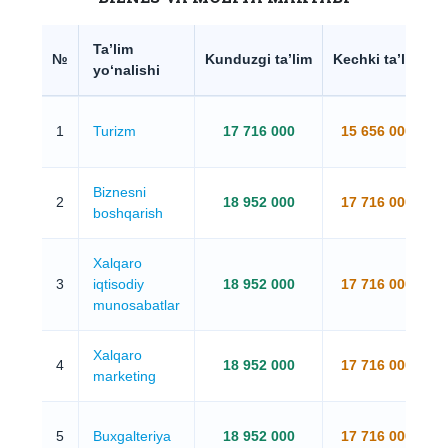
Ta’lim
№
Kunduzgi ta’lim
Kechki ta’lim
yo‘nalishi
1
Turizm
17 716 000
15 656 000
Biznesni
2
18 952 000
17 716 000
boshqarish
Xalqaro
3
iqtisodiy
18 952 000
17 716 000
munosabatlar
Xalqaro
4
18 952 000
17 716 000
marketing
5
Buxgalteriya
18 952 000
17 716 000