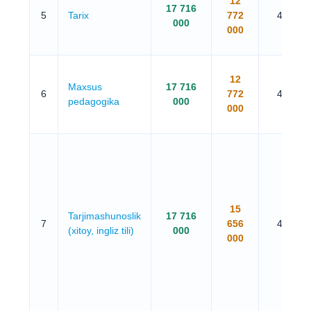
12
17 716
5
Tarix
772
4 yil
000
000
12
Maxsus
17 716
6
772
4 yil
pedagogika
000
000
15
Tarjimashunoslik
17 716
7
656
4 yil
(xitoy, ingliz tili)
000
000