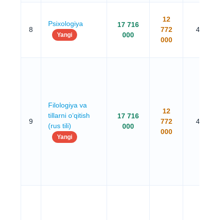
12
Psixologiya
17 716
8
772
4 yil
000
Yangi
000
Filologiya va
12
tillarni o‘qitish
17 716
9
772
4 yil
(rus tili)
000
000
Yangi