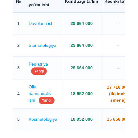
№
Kunduzgi ta’lim
Kechki ta’lim
yo‘nalishi
1
Davolash ishi
29 664 000
-
2
Stomatologiya
29 664 000
-
Pediatriya
3
29 664 000
-
Yangi
Oliy
17 716 000
hamshiralik
4
18 952 000
(ikkinchi
ishi
smena)
Yangi
5
Kosmetologiya
18 952 000
15 656 000