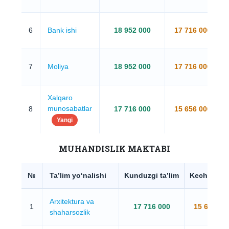
6
Bank ishi
18 952 000
17 716 000
7
Moliya
18 952 000
17 716 000
Xalqaro
munosabatlar
8
17 716 000
15 656 000
Yangi
MUHANDISLIK MAKTABI
№
Ta’lim yo‘nalishi
Kunduzgi ta’lim
Kechki ta’l
Arxitektura va
1
17 716 000
15 656 00
shaharsozlik