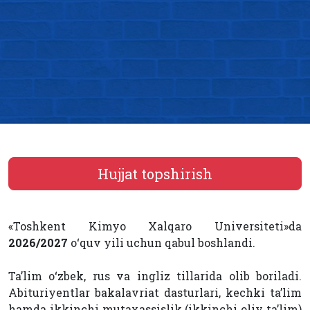
Hujjat topshirish
«Toshkent Kimyo Xalqaro Universiteti»da
2026/2027
o‘quv yili uchun qabul boshlandi.
Ta’lim o‘zbek, rus va ingliz tillarida olib boriladi.
Abituriyentlar bakalavriat dasturlari, kechki ta’lim
hamda ikkinchi mutaxassislik (ikkinchi oliy ta’lim)