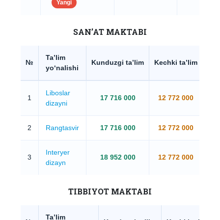
Yangi
SAN’AT MAKTABI
Ta’lim
№
Kunduzgi ta’lim
Kechki ta’lim
O‘q
yo‘nalishi
Liboslar
1
17 716 000
12 772 000
dizayni
2
Rangtasvir
17 716 000
12 772 000
Interyer
3
18 952 000
12 772 000
dizayn
TIBBIYOT MAKTABI
Ta’lim