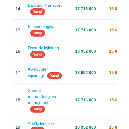
Barqaror transport
14
17 716 000
15 656 00
Yangi
Biotexnologiya
15
17 716 000
15 656 00
Yangi
Dasturiy injiniring
16
18 952 000
15 656 00
Yangi
Kompyuter
17
18 952 000
15 656 00
injiniringi
Yangi
Sanoat
muhandisligi va
18
17 716 000
15 656 00
menejmenti
Yangi
Sun’iy intellekt
19
18 952 000
15 656 00