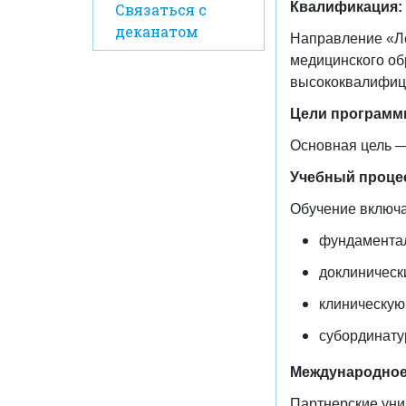
Квалификация:
Связаться с
деканатом
Направление «Ле
медицинского об
высококвалифиц
Цели програм
Основная цель —
Учебный проце
Обучение включа
фундамента
доклинически
клиническую 
субординату
Международное
Партнерские уни