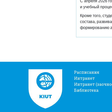
С апреля 2026 г
и учебный проце
Кроме того, сту
состава, развив
формированию ан
Расписания
Интранет
Интранет (заочно
Библиотека