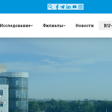
RU
Исследование
Филиалы
Новости
en
uz
А
ата