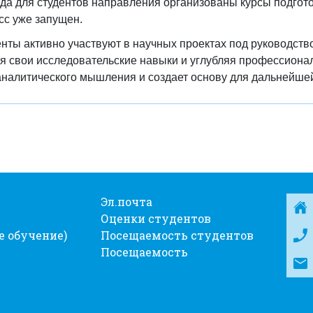
ода для студентов направления организованы курсы подго
сс уже запущен.
денты активно участвуют в научных проектах под руководст
ая свои исследовательские навыки и углубляя профессиона
алитического мышления и создает основу для дальнейшей
Эл.почта
Оценки студентов
е обучение)
Посещаемость студентов
Посещаемость