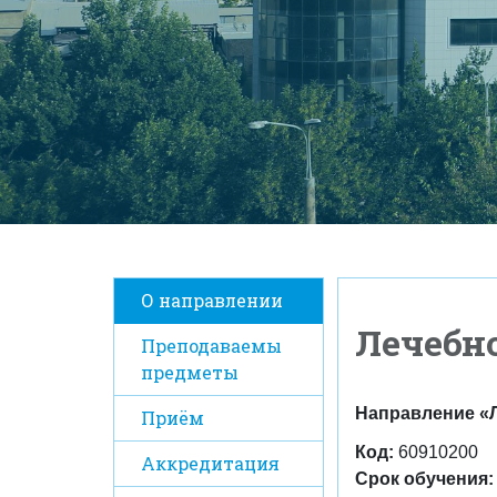
О направлении
Лечебн
Преподаваемы
предметы
Направление «
Приём
Код:
60910200
Аккредитация
Срок обучения: