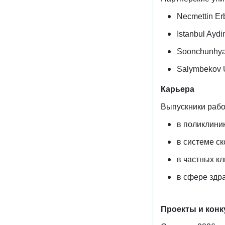
Necmettin Er
Istanbul Aydi
Soonchunhyan
Salymbekov U
Карьера
Выпускники рабо
в поликлиник
в системе с
в частных кл
в сфере здр
Проекты и кон