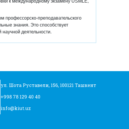
товки к международному экзамену USMLE,
вом профессорско-преподавательского
льные знания. Это способствует
 научной деятельности.
ул. Шота Руставели, 156, 100121 Ташкент
+998 78 129 40 40
info@kiut.uz