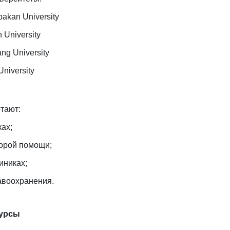
bakan University
n University
g University
niversity
тают:
ах;
корой помощи;
иниках;
авоохранения.
курсы